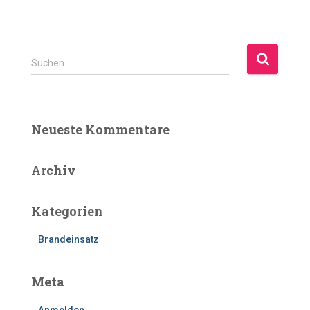
S
Suchen …
u
c
h
e
Neueste Kommentare
n
n
a
Archiv
c
h
Kategorien
:
Brandeinsatz
Meta